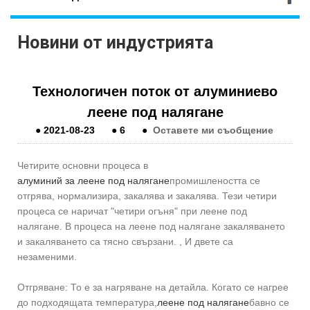
Новини от индустрията
Технологичен поток от алуминиево
леене под налягане
●
2021-08-23
●
6
●
Оставете ми съобщение
Четирите основни процеса в
алуминий за леене под налягане
промишлеността се
отгрява, нормализира, закалява и закалява. Тези четири
процеса се наричат ​​"четири огъня" при леене под
налягане. В процеса на леене под налягане закаляването
и закаляването са тясно свързани. , И двете са
незаменими.
Отгряване: То е за нагряване на детайла. Когато се нагрее
до подходящата температура,
леене под налягане
бавно се