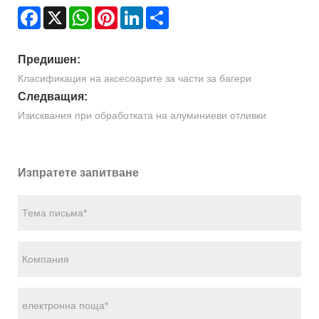
Facebook
X
WhatsApp
Pinterest
LinkedIn
Share
Предишен:
Класификация на аксесоарите за части за багери
Следващия:
Изисквания при обработката на алуминиеви отливки
Изпратете запитване