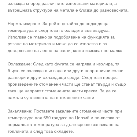
охлажда според различните използвани материали, а
вътрешната структура на метала е близка до равновесната.
Нормализиране: Загрейте детайла до подходяща
температура и след това го охладете във въздуха.
Използва се главно за подобряване на функцията за
рязане на материала и може да се използва и за
довършване на леене на части, които изискват по-малко.
Охлаждане: След като фугата се нагрява и изолира, тя
бързо се охлажда във вода или други неорганични солни
разтвори и други охлаждащи среди. След този процес
произведените стоманени части ще станат твърди и също
така ще направят стоманените части крехки. За да се
намали чупливостта на стоманените части.
Закаляване: Поставете закалените стоманени части при
температура под 650 градуса по Целзий и по-висока от
нормалната температура за дългосрочно запазване на
топлината и след това охладете.