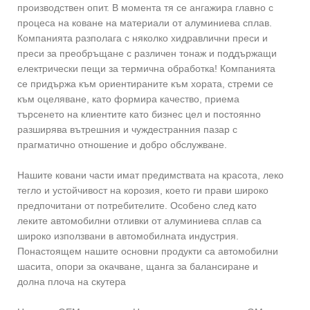
производствен опит. В момента тя се ангажира главно с
процеса на коване на материали от алуминиева сплав.
Компанията разполага с няколко хидравлични преси и
преси за преобръщане с различен тонаж и поддържащи
електрически пещи за термична обработка! Компанията
се придържа към ориентираните към хората, стреми се
към оцеляване, като формира качество, приема
търсенето на клиентите като бизнес цел и постоянно
разширява вътрешния и чуждестранния пазар с
прагматично отношение и добро обслужване.
Нашите ковани части имат предимствата на красота, леко
тегло и устойчивост на корозия, което ги прави широко
предпочитани от потребителите. Особено след като
леките автомобилни отливки от алуминиева сплав са
широко използвани в автомобилната индустрия.
Понастоящем нашите основни продукти са автомобилни
шасита, опори за окачване, щанга за балансиране и
долна плоча на скутера