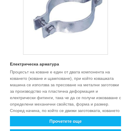
Електрическа арматура
Процесът на коване е един от двата компонента на
коването (коване и щамповане), при който ковашката
машина се използва за пресоване на метални заготовки
за производство на пластична деформация и
електрически фитинги, така че да се получи изковаване с
определени механични свойства, форма и размер.
Според начина, по който се движи заготовката, коването
може да бъде разделено на свободно коване,
Прочетете още
изкривяване, екструдиране, коване, затворено коване,
коване със затворена позиция. 1. Свободно коване.