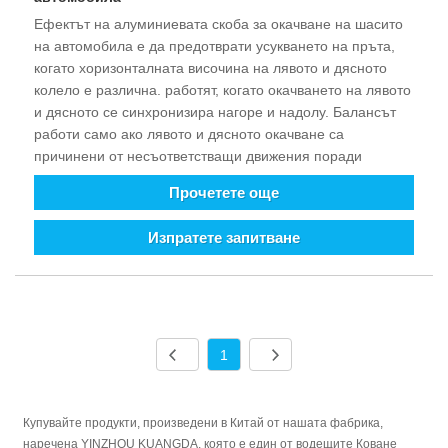
относителното положение на матрицата за коване и да
Ефектът на алуминиевата скоба за окачване на шасито
се измери матрицата за коване и да се опита да се
на автомобила е да предотврати усукването на пръта,
намали износването на матрицата матрица за коване.
когато хоризонталната височина на лявото и дясното
колело е различна. работят, когато окачването на лявото
и дясното се синхронизира нагоре и надолу. Балансът
работи само ако лявото и дясното окачване са
причинени от несъответстващи движения поради
вълнообразни или преобръщащи завои по пътната
Прочетете още
настилка. Интелигентната и механизирана от
автомобилната индустрия се развива бързо през
Изпратете запитване
последните години. Особено с нарастването на нови
енергийни превозни средства и местни марки, търсенето
на авточасти ще расте на пазара. Освен това
качеството, цената и обслужването на автомобилния
пазар ще бъдат изправени пред огромни
предизвикателства.
1
Купувайте продукти, произведени в Китай от нашата фабрика,
наречена YINZHOU KUANGDA, която е един от водещите Коване