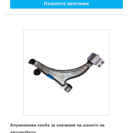
Изпратете запитване
Използвайте силата на удара или натиска, за да
деформирате метала между горната и долната част на
желязото (блок на наковалнята), за да получите
необходимите изковки, главно ръчно коване и два вида
механично коване.
2. Коване. Щамповото коване се разделя на отворено
щанцоване и затворено щанцоване. Металната
заготовка се получава чрез компресионна деформация в
отвора на матрицата за коване с определена форма,
която може да бъде разделена на студено изковаване,
ролково коване, радиално коване и екструзия и др.
3, затворено коване и коване със затворена глава, тъй
като няма летящ ръб, степента на използване на
материалите е висока. Възможно е да завършите сложни
изковки с един или няколко процеса. Тъй като няма
летящ ръб, изковките имат по-малка площ на сила и
изисква по-малко натоварване. Все пак трябва да се
отбележи, че заготовката не може да бъде напълно
ограничена, така че е необходимо да се контролира
Алуминиева скоба за окачване на шасито на
стриктно обемът на заготовката, да се контролира
автомобила